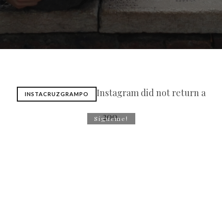
Instagram did not return a
INSTACRUZGRAMPO
200.
Sígueme!