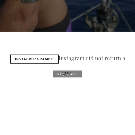
Instagram did not return a
INSTACRUZGRAMPO
200.
Sígueme!