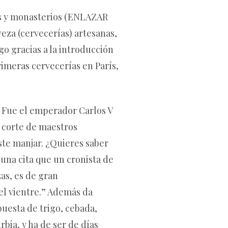
es y monasterios (ENLAZAR
veza (cervecerías) artesanas,
o gracias a la introducción
rimeras cervecerías en París,
. Fue el emperador Carlos V
a corte de maestros
ste manjar. ¿Quieres saber
 una cita que un cronista de
zas, es de gran
el vientre.” Además da
puesta de trigo, cebada,
bia, y ha de ser de días