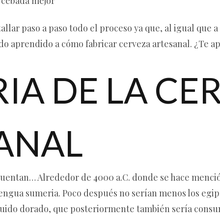
e cebada mejor
allar paso a paso todo el proceso ya que, al igual que 
ndo aprendido a cómo fabricar cerveza artesanal. ¿Te a
RIA DE LA CE
ANAL
cuentan… Alrededor de 4000 a.C. donde se hace mención
lengua sumeria. Poco después no serían menos los egipc
quido dorado, que posteriormente también sería consu