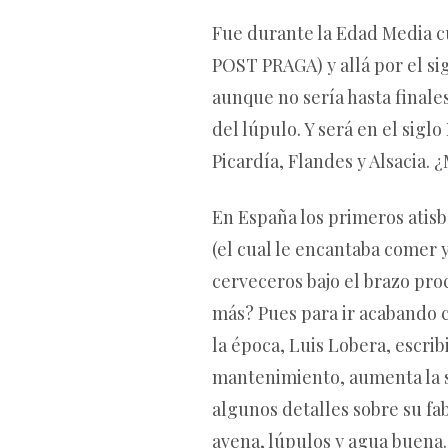
Fue durante la Edad Media c
POST PRAGA) y allá por el si
aunque no sería hasta finale
del lúpulo. Y será en el sig
Picardía, Flandes y Alsacia. 
En España los primeros atisb
(el cual le encantaba comer 
cerveceros bajo el brazo pr
más? Pues para ir acabando co
la época, Luis Lobera, escrib
mantenimiento, aumenta la s
algunos detalles sobre su fa
avena, lúpulos y agua buena. 