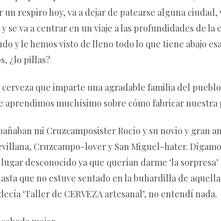
un respiro hoy, va a dejar de patearse alguna ciudad,
y se va a centrar en un viaje a las profundidades de la
do y le hemos visto de lleno todo lo que tiene abajo 
, ¿lo pillas?
r cerveza que imparte una agradable familia del pueblo.
e aprendimos muchísimo sobre cómo fabricar nuestra p
mpañaban mi Cruzcamposister Rocío y su novio y gran a
sevillana, Cruzcampo-lover y San Miguel-hater. Diga
lugar desconocido ya que querían darme ‘la sorpresa’ 
sta que no estuve sentado en la buhardilla de aquella
decía ‘Taller de CERVEZA artesanal’, no entendí nada.