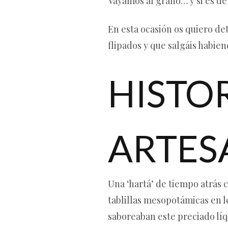
Vayamos al grano… y si es d
En esta ocasión os quiero det
flipados y que salgáis habie
HISTO
ARTES
Una ‘hartá’ de tiempo atrás 
tablillas mesopotámicas en 
saboreaban este preciado lí