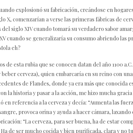
uando explosionó su fabricación, creándose en hogar
glo X, comenzarían a verse las primeras fábricas de cer
s del siglo XIV cuando tomará su verdadero sabor amarg
lo XV cuando se generalizaría su consumo abriendo las p
¿Mola eh?
os de esta rubia que se conocen datan del año 1100 a.C
y beber cerveza), quien embarcaría en su reino con un
ocedentes de Flandes, donde ya era más que conocida e
n la historia y pasar a la acción, me hizo mucha gracia
ió en referencia a la cerveza y decía: “Aumenta las fuer
angre, provoca orina y ayuda a hacer cámara, laxando 
bricación: “La cerveza, para ser buena, ha de estar com
Ha de ser mucho cocida y bien purificada, clara y no tur