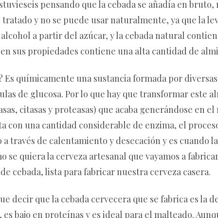
uvieseis pensando que la cebada se añadía en bruto, n
 tratado y no se puede usar naturalmente, ya que la l
alcohol a partir del azúcar, y la cebada natural conti
en sus propiedades contiene una alta cantidad de alm
 Es químicamente una sustancia formada por diversas 
las de glucosa. Por lo que hay que transformar este a
asas, citasas y proteasas) que acaba generándose en e
ta con una cantidad considerable de enzima, el proces
o a través de calentamiento y desecación y es cuando 
 se quiera la cerveza artesanal que vayamos a fabrica
e cebada, lista para fabricar nuestra cerveza casera.
e decir que la cebada cervecera que se fabrica es la de
, es bajo en proteínas y es ideal para el malteado. Aun