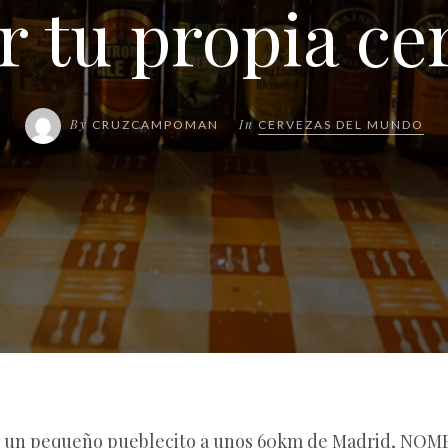
r tu propia ce
By
In
CRUZCAMPOMAN
CERVEZAS DEL MUNDO
en un pequeño pueblecito a unos 60km de Madrid, NOM