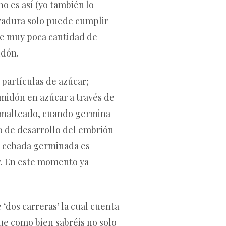
o es así (yo también lo
evadura solo puede cumplir
ene muy poca cantidad de
idón.
partículas de azúcar;
lmidón en azúcar a través de
l malteado, cuando germina
o de desarrollo del embrión
la cebada germinada es
r. En este momento ya
 ‘dos carreras’ la cual cuenta
que como bien sabréis no solo