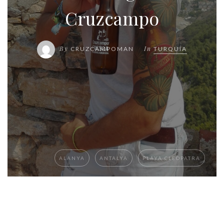
Cruzcampo
By
In
CRUZCAMPOMAN
TURQUÍA
ALANYA
ANTALYA
PLAYA CLEOPATRA