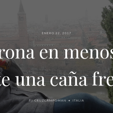
ENERO 22, 2017
erona en meno
e una caña fr
By
CRUZCAMPOMAN
ITALIA