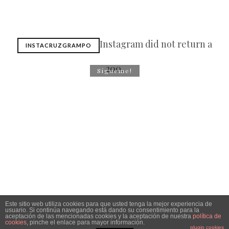
Instagram did not return a
INSTACRUZGRAMPO
200.
Sígueme!
Este sitio web utiliza cookies para que usted tenga la mejor experiencia de
usuario. Si continúa navegando está dando su consentimiento para la
aceptación de las mencionadas cookies y la aceptación de nuestra
política de
2026
Cruzcampoman | Todos los derechos reservados ©
cookies
, pinche el enlace para mayor información.
plugin cookies